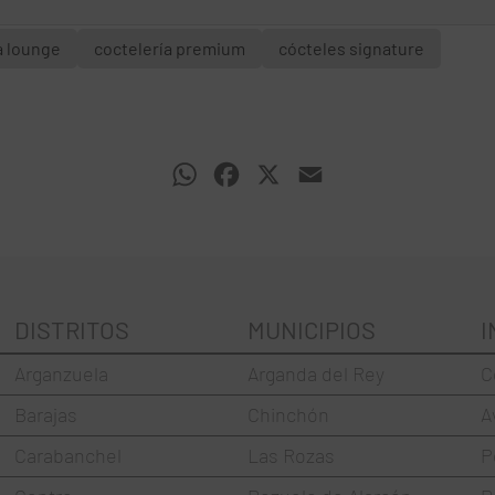
a lounge
coctelería premium
cócteles signature
WhatsApp
Facebook
X
Email
DISTRITOS
MUNICIPIOS
I
Arganzuela
Arganda del Rey
C
Barajas
Chinchón
A
Carabanchel
Las Rozas
P