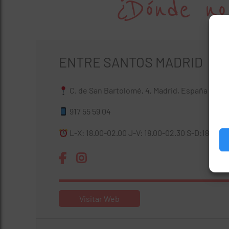
¿Dónde no
ENTRE SANTOS MADRID
C. de San Bartolomé, 4, Madrid, España
917 55 59 04
L-X: 18.00-02.00 J-V: 18.00-02.30 S-D:18.00-0
Visitar Web