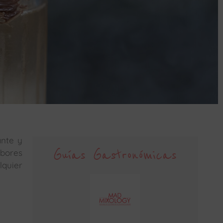
ante y
Guías Gastronómicas
bores
lquier