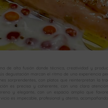
na de alta fusión donde técnica, creatividad y produ
nús degustación marcan el ritmo de una experiencia p
nes sorprendentes, con platos que reinterpretan la tra
ión es precisa y coherente, con una clara atención
 sereno y elegante, con un espacio amplio que favor
ervicio es impecable, profesional y atento, acompañand