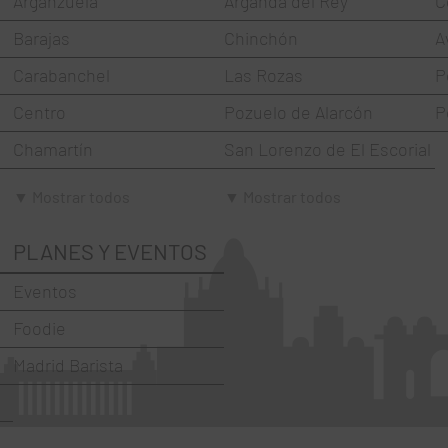
Arganzuela
Arganda del Rey
C
Barajas
Chinchón
A
Carabanchel
Las Rozas
P
Centro
Pozuelo de Alarcón
P
Chamartín
San Lorenzo de El Escorial
Chamberí
Torrejón de Ardoz
▼ Mostrar todos
▼ Mostrar todos
Ciudad Lineal
Villaviciosa de Odón
PLANES Y EVENTOS
Fuencarral-El Pardo
Eventos
Hortaleza
Foodie
La Latina
Madrid Barista
Moncloa-Aravaca
Moratalaz
Puente de Vallecas