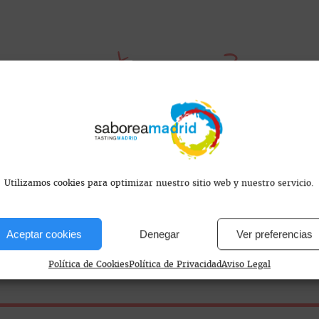
s encontramos?
dón, Madrid, España
Utilizamos cookies para optimizar nuestro sitio web y nuestro servicio.
Aceptar cookies
Denegar
Ver preferencias
- 18 / 21 - 00.30 Dom 13.15 - 18
Política de Cookies
Política de Privacidad
Aviso Legal