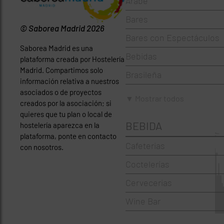
Árabe
Bares
© Saborea Madrid 2026
Bares con Espectáculos
Saborea Madrid es una
Bebidas
plataforma creada por Hostelería
Madrid. Compartimos solo
Brasileña
información relativa a nuestros
asociados o de proyectos
Brunch
▼ Mostrar todos
creados por la asociación; si
Cafeterías
quieres que tu plan o local de
BEBIDA
hostelería aparezca en la
Cervecerías
plataforma, ponte en contacto
Cafeterias
con nosotros.
Chinos
Coctelerías
Coctelerías
Cervecerias
Española
Wine Bar
Francesa
Griegos