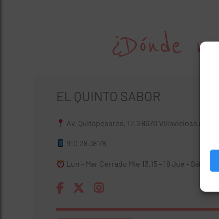
¿Dónde no
EL QUINTO SABOR
Av. Quitapesares, 17, 28670 Villaviciosa de O
910 28 38 78
Lun - Mar Cerrado Mie 13.15 - 18 Jue - Sáb 13.15 