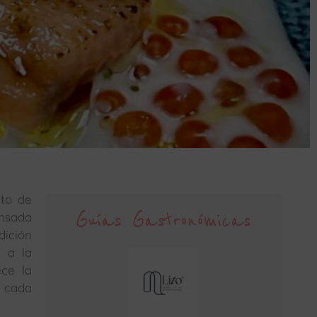
cto de
Guías Gastronómicas
ensada
dición
 a la
ece la
o cada