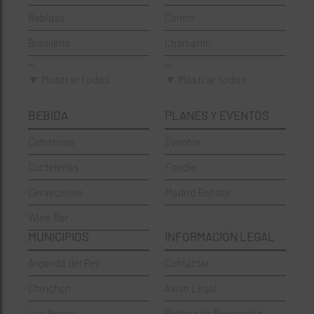
Bebidas
Centro
Brasileña
Chamartín
Brunch
Chamberí
▼ Mostrar todos
▼ Mostrar todos
Cafeterías
Ciudad Lineal
BEBIDA
PLANES Y EVENTOS
Cervecerías
Fuencarral-El Pardo
Cafeterias
Eventos
Chinos
Hortaleza
Coctelerías
Foodie
Coctelerías
La Latina
Cervecerias
Madrid Barista
Española
Moncloa-Aravaca
Wine Bar
Francesa
Moratalaz
MUNICIPIOS
INFORMACIÓN LEGAL
Griegos
Puente de Vallecas
Arganda del Rey
Contactar
Hamburgueserías
Retiro
Chinchón
Aviso Legal
Italianos
Salamanca
Las Rozas
Política de Privacidad