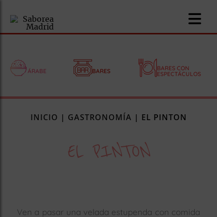
BARES CON
ÁRABE
BARES
ESPECTÁCULOS
nomía
INICIO
|
GASTRONOMÍA
|
EL PINTON
omía
EL PINTON
os
ueserías
as
pios
Ven a pasar una velada estupenda con comida
s