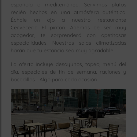
española o mediterránea. Servimos platos
rías
recién hechos en una atmósfera auténtica.
s
Échale un ojo a nuestro restaurante
to
Cervecería El pinton. Además de ser muy
a
acogedor, te sorprenderá con apetitosas
rías
especialidades. Nuestras salas climatizadas
harán que tu estancia sea muy agradable.
ías
ías
La oferta incluye desayunos, tapeo, menú del
nos
día, especiales de fin de semana, raciones y
bocadillos… Algo para cada ocasión.
a
a