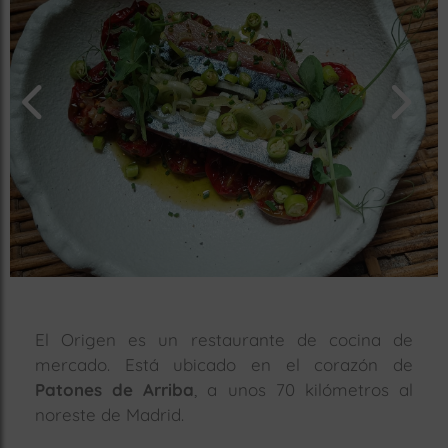
rías
s
to
a
rías
ías
ías
nos
a
El Origen es un restaurante de cocina de
mercado. Está ubicado en el corazón de
a
Patones de Arriba
, a unos 70 kilómetros al
noreste de Madrid.