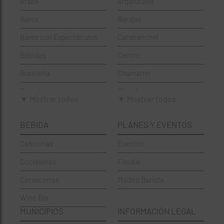
Árabe
Arganzuela
Bares
Barajas
Bares con Espectáculos
Carabanchel
Bebidas
Centro
Brasileña
Chamartín
Brunch
Chamberí
▼ Mostrar todos
▼ Mostrar todos
Cafeterías
Ciudad Lineal
BEBIDA
PLANES Y EVENTOS
Cervecerías
Fuencarral-El Pardo
Cafeterias
Eventos
Chinos
Hortaleza
Coctelerías
Foodie
Coctelerías
La Latina
Cervecerias
Madrid Barista
Española
Moncloa-Aravaca
Wine Bar
Francesa
Moratalaz
MUNICIPIOS
INFORMACIÓN LEGAL
Griegos
Puente de Vallecas