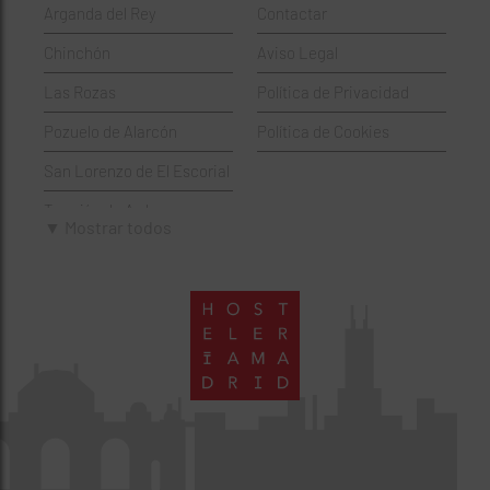
Arganda del Rey
Contactar
Hamburgueserías
Retiro
Chinchón
Aviso Legal
Italianos
Salamanca
Las Rozas
Política de Privacidad
Mexicanos
San Blas-Canillejas
Pozuelo de Alarcón
Política de Cookies
Pastelerías
Tetuán
San Lorenzo de El Escorial
Peruano
Usera
Torrejón de Ardoz
Pizzerías
Vicálvaro
▼ Mostrar todos
Villaviciosa de Odón
Sushi
Villa de Vallecas
Wine Bar
Villaverde