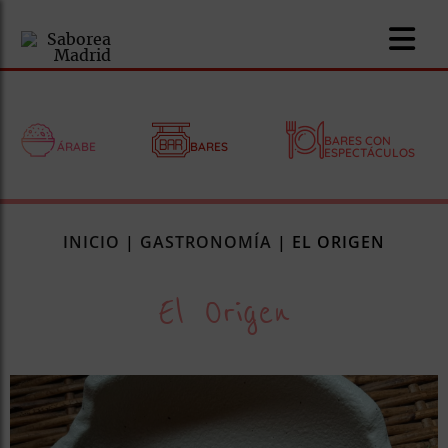
BARES CON
ÁRABE
BARES
ESPECTÁCULOS
nomía
INICIO
|
GASTRONOMÍA
|
EL ORIGEN
omía
El Origen
os
ueserías
as
pios
s