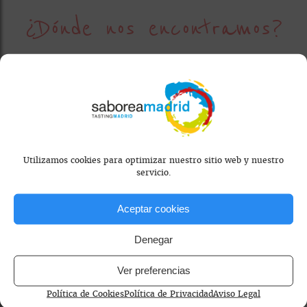
¿Dónde nos encontramos?
El Origen
El Origen Patones, Calle de la Paloma,
Patones, España
Utilizamos cookies para optimizar nuestro sitio web y nuestro
servicio.
652 577 873
Aceptar cookies
Jueves - Lunes de 12 a 18h.
Denegar
Ver preferencias
Política de Cookies
Política de Privacidad
Aviso Legal