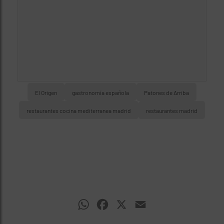
El Origen
gastronomía española
Patones de Arriba
restaurantes cocina mediterranea madrid
restaurantes madrid
WhatsApp
Facebook
X
Email