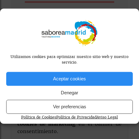
Visitar Web
Utilizamos cookies para optimizar nuestro sitio web y nuestro
servicio.
Aceptar cookies
Denegar
Mapa bloqueado por configuración de
privacidad
Ver preferencias
Para ver el mapa, por favor acepta las
Política de Cookies
Política de Privacidad
Aviso Legal
cookies de marketing
en el banner de
consentimiento.