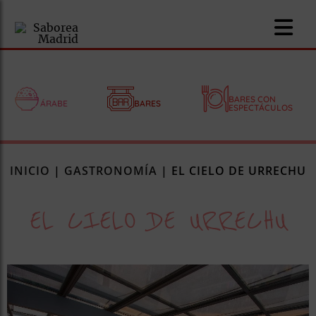
BARES CON
ÁRABE
BARES
ESPECTÁCULOS
nomía
INICIO
|
GASTRONOMÍA
|
EL CIELO DE URRECHU
omía
EL CIELO DE URRECHU
os
ueserías
as
pios
s