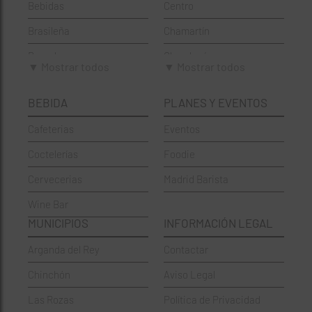
Bebidas
Centro
Brasileña
Chamartín
Brunch
Chamberí
▼ Mostrar todos
▼ Mostrar todos
Cafeterías
Ciudad Lineal
BEBIDA
PLANES Y EVENTOS
Cervecerías
Fuencarral-El Pardo
Cafeterias
Eventos
Chinos
Hortaleza
Coctelerías
Foodie
Coctelerías
La Latina
Cervecerias
Madrid Barista
Española
Moncloa-Aravaca
Wine Bar
Francesa
Moratalaz
MUNICIPIOS
INFORMACIÓN LEGAL
Griegos
Puente de Vallecas
Arganda del Rey
Contactar
Hamburgueserías
Retiro
Chinchón
Aviso Legal
Italianos
Salamanca
Las Rozas
Política de Privacidad
Mexicanos
San Blas-Canillejas