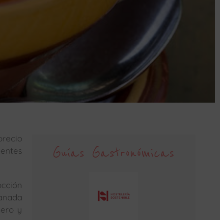
precio
Guías Gastronómicas
ientes
occión
panada
sero y