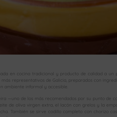
da en cocina tradicional y producto de calidad a un 
os más representativos de Galicia, preparados con ingred
un ambiente informal y accesible.
 feira —uno de los más recomendados por su punto de c
eite de oliva virgen extra, el lacón con grelos y la em
cha. También se sirve codillo completo con chorizo ca