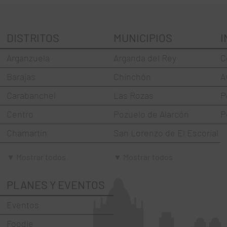
DISTRITOS
MUNICIPIOS
I
Arganzuela
Arganda del Rey
C
Barajas
Chinchón
A
Carabanchel
Las Rozas
P
Centro
Pozuelo de Alarcón
P
Chamartín
San Lorenzo de El Escorial
Chamberí
Torrejón de Ardoz
▼ Mostrar todos
▼ Mostrar todos
Ciudad Lineal
Villaviciosa de Odón
PLANES Y EVENTOS
Fuencarral-El Pardo
Eventos
Hortaleza
Foodie
La Latina