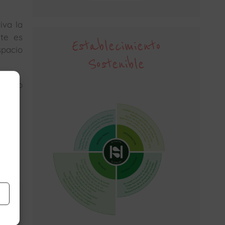
iva la
nte es
Establecimiento
spacio
Sostenible
ciendo