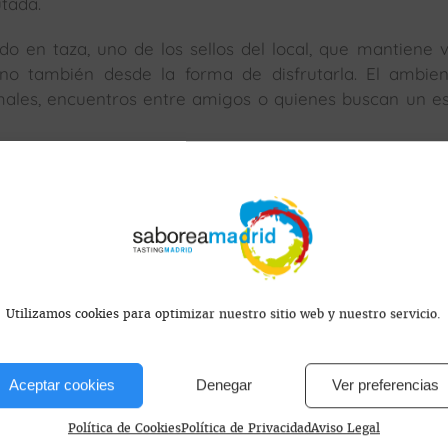
tada.
o en taza, uno de los sellos del local, que mantiene v
sino también desde la forma de disfrutarla. El ambie
rmales, encuentros entre amigos o quienes buscan un e
s valoran la cocina gallega auténtica en Madrid, ofre
s.
s encontramos?
Utilizamos cookies para optimizar nuestro sitio web y nuestro servicio.
Aceptar cookies
Denegar
Ver preferencias
Política de Cookies
Política de Privacidad
Aviso Legal