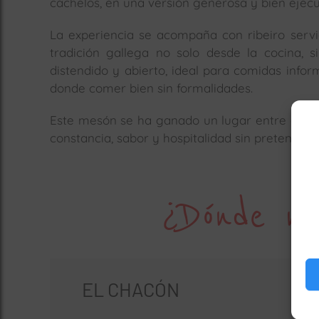
cachelos, en una versión generosa y bien ejecu
La experiencia se acompaña con ribeiro servid
tradición gallega no solo desde la cocina, 
distendido y abierto, ideal para comidas info
donde comer bien sin formalidades.
Este mesón se ha ganado un lugar entre quiene
constancia, sabor y hospitalidad sin pretensione
¿Dónde no
EL CHACÓN