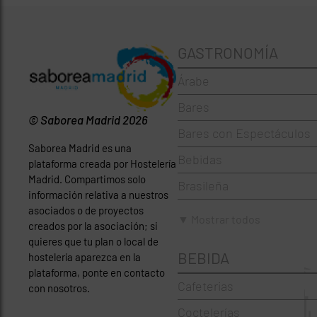
GASTRONOMÍA
Árabe
Bares
© Saborea Madrid 2026
Bares con Espectáculos
Saborea Madrid es una
Bebidas
plataforma creada por Hostelería
Madrid. Compartimos solo
Brasileña
información relativa a nuestros
asociados o de proyectos
Brunch
▼ Mostrar todos
creados por la asociación; si
Cafeterías
quieres que tu plan o local de
BEBIDA
hostelería aparezca en la
Cervecerías
plataforma, ponte en contacto
Cafeterias
con nosotros.
Chinos
Coctelerías
Coctelerías