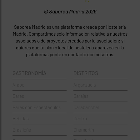
© Saborea Madrid 2026
Saborea Madrid es una plataforma creada por Hostelería
Madrid. Compartimos solo información relativa a nuestros
asociados o de proyectos creados por la asociación; si
quieres que tu plan o local de hostelería aparezca en la
plataforma, ponte en contacto con nosotros.
GASTRONOMÍA
DISTRITOS
Árabe
Arganzuela
Bares
Barajas
Bares con Espectáculos
Carabanchel
Bebidas
Centro
Brasileña
Chamartín