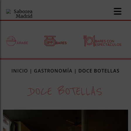
BARES CON
ÁRABE
BARES
ESPECTÁCULOS
nomía
INICIO
|
GASTRONOMÍA
|
DOCE BOTELLAS
omía
DOCE BOTELLAS
os
ueserías
as
pios
s