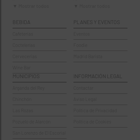
Brunch
Chamberí
▼ Mostrar todos
▼ Mostrar todos
Cafeterías
Ciudad Lineal
BEBIDA
PLANES Y EVENTOS
Cervecerías
Fuencarral-El Pardo
Cafeterias
Eventos
Chinos
Hortaleza
Coctelerías
Foodie
Coctelerías
La Latina
Cervecerias
Madrid Barista
Española
Moncloa-Aravaca
Wine Bar
Francesa
Moratalaz
MUNICIPIOS
INFORMACIÓN LEGAL
Griegos
Puente de Vallecas
Arganda del Rey
Contactar
Hamburgueserías
Retiro
Chinchón
Aviso Legal
Italianos
Salamanca
Las Rozas
Política de Privacidad
Mexicanos
San Blas-Canillejas
Pozuelo de Alarcón
Política de Cookies
Pastelerías
Tetuán
San Lorenzo de El Escorial
Peruano
Usera