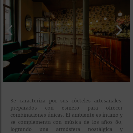
rías
s
to
a
rías
ías
ías
nos
a
Se caracteriza por sus cócteles artesanales,
preparados con esmero para ofrecer
a
combinaciones únicas. El ambiente es íntimo y
se complementa con música de los años 80,
logrando una atmósfera nostálgica y