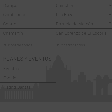
Barajas
Chinchón
A
Carabanchel
Las Rozas
P
Centro
Pozuelo de Alarcón
P
Chamartín
San Lorenzo de El Escorial
Chamberí
Torrejón de Ardoz
▼ Mostrar todos
▼ Mostrar todos
Ciudad Lineal
Villaviciosa de Odón
PLANES Y EVENTOS
Fuencarral-El Pardo
Eventos
Hortaleza
Foodie
La Latina
Madrid Barista
Moncloa-Aravaca
Moratalaz
Puente de Vallecas