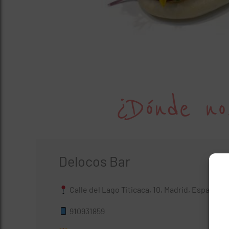
¿Dónde no
Delocos Bar
Calle del Lago Titicaca, 10, Madrid, España
910931859