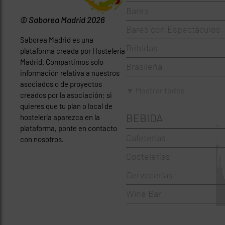
Bares
© Saborea Madrid 2026
Bares con Espectáculos
Saborea Madrid es una
Bebidas
plataforma creada por Hostelería
Madrid. Compartimos solo
Brasileña
información relativa a nuestros
asociados o de proyectos
Brunch
▼ Mostrar todos
creados por la asociación; si
Cafeterías
quieres que tu plan o local de
BEBIDA
hostelería aparezca en la
Cervecerías
plataforma, ponte en contacto
Cafeterias
con nosotros.
Chinos
Coctelerías
Coctelerías
Cervecerias
Española
Wine Bar
Francesa
Griegos