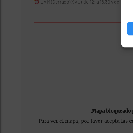
L y M (Cerrado) X y J ( de 12: a 16.30 y de 18.30 
Mapa bloqueado p
Para ver el mapa, por favor acepta las
c