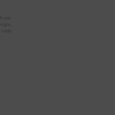
frutar
migos,
n cada