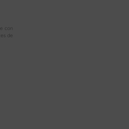
te con
tes de