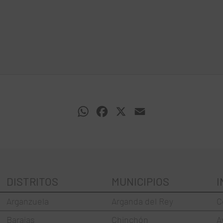
WhatsApp
Facebook
X
Email
DISTRITOS
MUNICIPIOS
I
Arganzuela
Arganda del Rey
C
Barajas
Chinchón
A