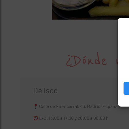
¿Dónde no
Delisco
Calle de Fuencarral, 43, Madrid, España
L-D: 13:00 a 17:30 y 20:00 a 00:00 h