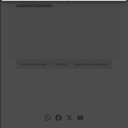
consentimiento.
cocina tradicional
D'Coysa
gastronomía española
WhatsApp
Facebook
X
Email