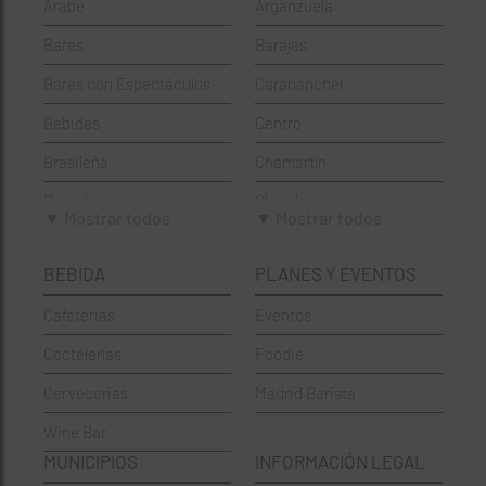
Árabe
Arganzuela
Bares
Barajas
Bares con Espectáculos
Carabanchel
Bebidas
Centro
Brasileña
Chamartín
Brunch
Chamberí
▼ Mostrar todos
▼ Mostrar todos
Cafeterías
Ciudad Lineal
BEBIDA
PLANES Y EVENTOS
Cervecerías
Fuencarral-El Pardo
Cafeterias
Eventos
Chinos
Hortaleza
Coctelerías
Foodie
Coctelerías
La Latina
Cervecerias
Madrid Barista
Española
Moncloa-Aravaca
Wine Bar
Francesa
Moratalaz
MUNICIPIOS
INFORMACIÓN LEGAL
Griegos
Puente de Vallecas