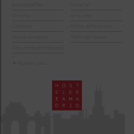
Arganda del Rey
Contactar
Hamburgueserías
Retiro
Chinchón
Aviso Legal
Italianos
Salamanca
Las Rozas
Política de Privacidad
Mexicanos
San Blas-Canillejas
Pozuelo de Alarcón
Política de Cookies
Pastelerías
Tetuán
San Lorenzo de El Escorial
Peruano
Usera
Torrejón de Ardoz
Pizzerías
Vicálvaro
▼ Mostrar todos
Villaviciosa de Odón
Sushi
Villa de Vallecas
Wine Bar
Villaverde