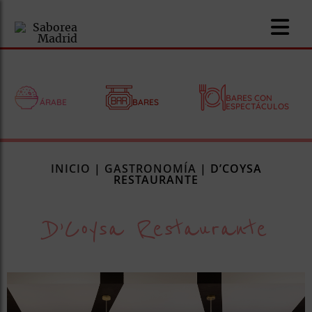
BARES CON
ÁRABE
BARES
ESPECTÁCULOS
nomía
INICIO
|
GASTRONOMÍA
|
D’COYSA
omía
RESTAURANTE
D’Coysa Restaurante
os
ueserías
as
pios
s