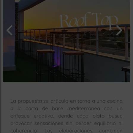
rías
s
to
a
rías
ías
ías
nos
a
La propuesta se articula en torno a una cocina
a la carta de base mediterránea con un
a
enfoque creativo, donde cada plato busca
provocar sensaciones sin perder equilibrio ni
coherencia. Las elaboraciones combinan