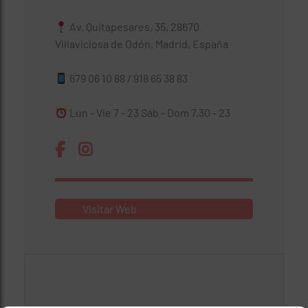
Av. Quitapesares, 35, 28670
Villaviciosa de Odón, Madrid, España
679 06 10 88 / 918 65 38 83
Lun - Vie 7 - 23 Sáb - Dom 7.30 - 23
Visitar Web