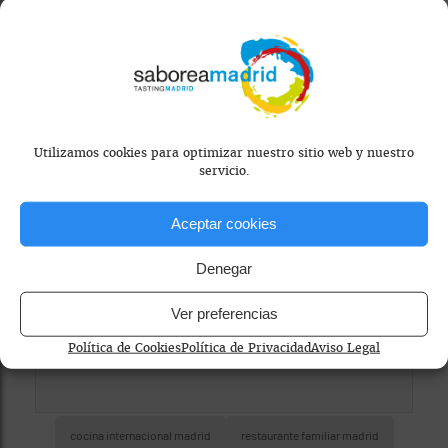
Mapa bloqueado por configuración de
privacidad
Utilizamos cookies para optimizar nuestro sitio web y nuestro
servicio.
Para ver el mapa, por favor acepta las
cookies de marketing
en el banner de
Aceptar cookies
consentimiento.
Denegar
Ver preferencias
Política de Cookies
Política de Privacidad
Aviso Legal
cocina internacional madrid
restaurante familiar madrid