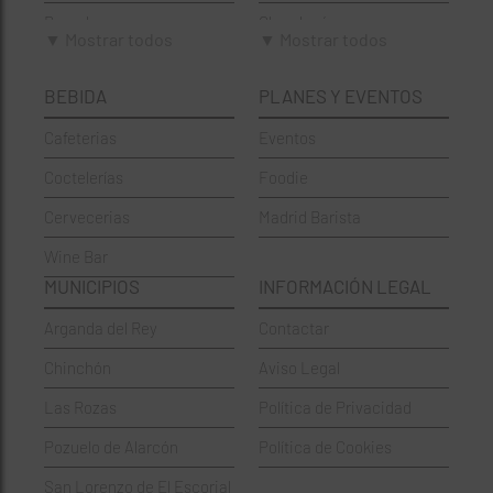
Brunch
Chamberí
▼ Mostrar todos
▼ Mostrar todos
Cafeterías
Ciudad Lineal
BEBIDA
PLANES Y EVENTOS
Cervecerías
Fuencarral-El Pardo
Cafeterias
Eventos
Chinos
Hortaleza
Coctelerías
Foodie
Coctelerías
La Latina
Cervecerias
Madrid Barista
Española
Moncloa-Aravaca
Wine Bar
Francesa
Moratalaz
MUNICIPIOS
INFORMACIÓN LEGAL
Griegos
Puente de Vallecas
Arganda del Rey
Contactar
Hamburgueserías
Retiro
Chinchón
Aviso Legal
Italianos
Salamanca
Las Rozas
Política de Privacidad
Mexicanos
San Blas-Canillejas
Pozuelo de Alarcón
Política de Cookies
Pastelerías
Tetuán
San Lorenzo de El Escorial