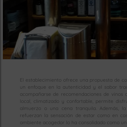
El establecimiento ofrece una propuesta de c
un enfoque en la autenticidad y el sabor tr
acompañarse de recomendaciones de vinos o 
local, climatizado y confortable, permite dis
almuerzo o una cena tranquila. Además, la
refuerzan la sensación de estar como en cas
ambiente acogedor lo ha consolidado como un 