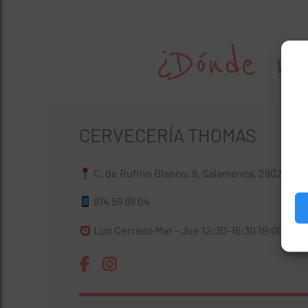
¿Dónde no
CERVECERÍA THOMAS
C. de Rufino Blanco, 8, Salamanca, 28028 Ma
914 59 89 04
Lun Cerrado Mar - Jue 12:30-16:30 19:00-0:30