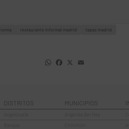
nomía
restaurante informal madrid
tapas madrid
WhatsApp
Facebook
X
Email
DISTRITOS
MUNICIPIOS
I
Arganzuela
Arganda del Rey
C
Barajas
Chinchón
A