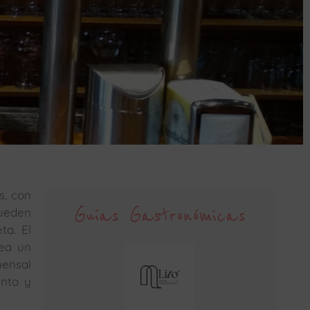
s, con
Guías Gastronómicas
pueden
ta. El
sea un
ensal
ento y