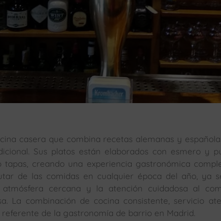
ocina casera que combina recetas alemanas y española
adicional. Sus platos están elaborados con esmero y 
tapas, creando una experiencia gastronómica comple
frutar de las comidas en cualquier época del año, ya 
 atmósfera cercana y la atención cuidadosa al com
a. La combinación de cocina consistente, servicio at
referente de la gastronomía de barrio en Madrid.