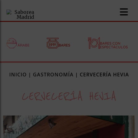
BARES CON
ÁRABE
BARES
ESPECTÁCULOS
nomía
INICIO
|
GASTRONOMÍA
|
CERVECERÍA HEVIA
omía
CERVECERÍA HEVIA
os
ueserías
as
pios
s