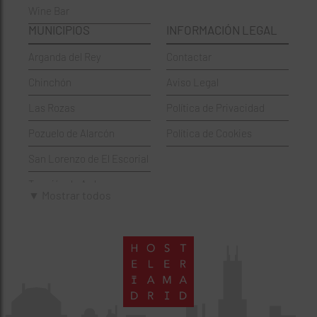
Wine Bar
Francesa
Moratalaz
MUNICIPIOS
INFORMACIÓN LEGAL
Griegos
Puente de Vallecas
Arganda del Rey
Contactar
Hamburgueserías
Retiro
Chinchón
Aviso Legal
Italianos
Salamanca
Las Rozas
Política de Privacidad
Mexicanos
San Blas-Canillejas
Pozuelo de Alarcón
Política de Cookies
Pastelerías
Tetuán
San Lorenzo de El Escorial
Peruano
Usera
Torrejón de Ardoz
Pizzerías
Vicálvaro
▼ Mostrar todos
Villaviciosa de Odón
Sushi
Villa de Vallecas
Wine Bar
Villaverde