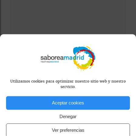
Mapa bloqueado por configuración de
privacidad
Para ver el mapa, por favor acepta las
Utilizamos cookies para optimizar nuestro sitio web y nuestro
cookies de marketing
en el banner de
servicio.
consentimiento.
Aceptar cookies
Denegar
Ver preferencias