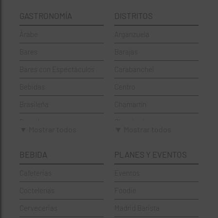
GASTRONOMÍA
DISTRITOS
Árabe
Arganzuela
Bares
Barajas
Bares con Espectáculos
Carabanchel
Bebidas
Centro
Brasileña
Chamartín
Brunch
Chamberí
▼ Mostrar todos
▼ Mostrar todos
Cafeterías
Ciudad Lineal
BEBIDA
PLANES Y EVENTOS
Cervecerías
Fuencarral-El Pardo
Cafeterias
Eventos
Chinos
Hortaleza
Coctelerías
Foodie
Coctelerías
La Latina
Cervecerias
Madrid Barista
Española
Moncloa-Aravaca