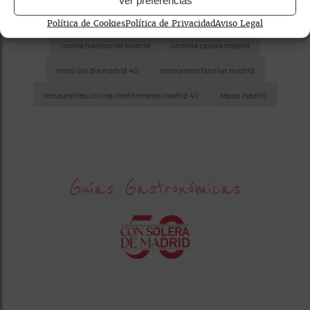
Política de Cookies
Política de Privacidad
Aviso Legal
cocina tradicional madrid
comida casera madrid
menú del día madrid 40
restaurante familiar madrid
restaurantes cocina mediterranea madrid 40
tapas madrid
Guías Gastronómicas