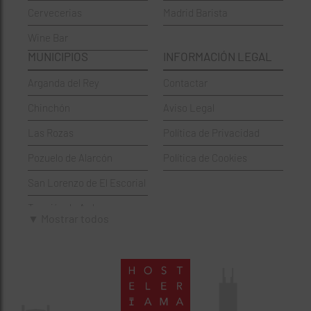
Cervecerias
Madrid Barista
Española
Moncloa-Aravaca
Wine Bar
Francesa
Moratalaz
MUNICIPIOS
INFORMACIÓN LEGAL
Griegos
Puente de Vallecas
Arganda del Rey
Contactar
Hamburgueserías
Retiro
Chinchón
Aviso Legal
Italianos
Salamanca
Las Rozas
Política de Privacidad
Mexicanos
San Blas-Canillejas
Pozuelo de Alarcón
Política de Cookies
Pastelerías
Tetuán
San Lorenzo de El Escorial
Peruano
Usera
Torrejón de Ardoz
Pizzerías
Vicálvaro
▼ Mostrar todos
Villaviciosa de Odón
Sushi
Villa de Vallecas
Wine Bar
Villaverde