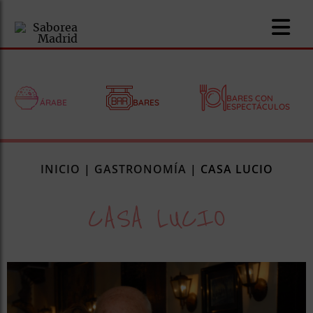
BARES CON
ÁRABE
BARES
ESPECTÁCULOS
nomía
INICIO
|
GASTRONOMÍA
|
CASA LUCIO
omía
CASA LUCIO
os
ueserías
as
pios
s