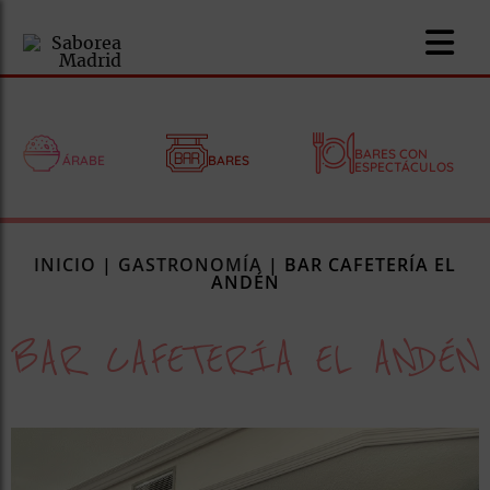
BARES CON
ÁRABE
BARES
ESPECTÁCULOS
nomía
INICIO
|
GASTRONOMÍA
|
BAR CAFETERÍA EL
omía
ANDÉN
BAR CAFETERÍA EL ANDÉN
os
ueserías
as
pios
s