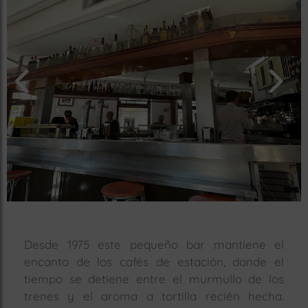
rías
s
to
a
rías
ías
ías
nos
a
Desde 1975 este pequeño bar mantiene el
a
encanto de los cafés de estación, donde el
tiempo se detiene entre el murmullo de los
trenes y el aroma a tortilla recién hecha.