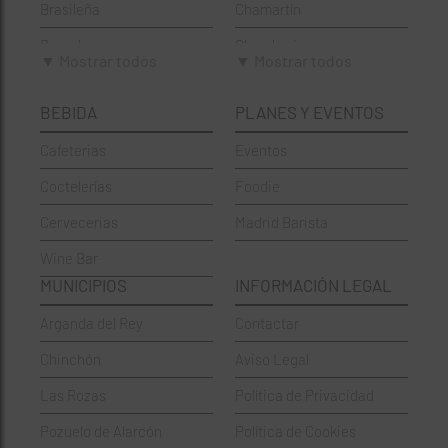
Brasileña
Chamartín
Brunch
Chamberí
▼ Mostrar todos
▼ Mostrar todos
Cafeterías
Ciudad Lineal
BEBIDA
PLANES Y EVENTOS
Cervecerías
Fuencarral-El Pardo
Cafeterias
Eventos
Chinos
Hortaleza
Coctelerías
Foodie
Coctelerías
La Latina
Cervecerias
Madrid Barista
Española
Moncloa-Aravaca
Wine Bar
Francesa
Moratalaz
MUNICIPIOS
INFORMACIÓN LEGAL
Griegos
Puente de Vallecas
Arganda del Rey
Contactar
Hamburgueserías
Retiro
Chinchón
Aviso Legal
Italianos
Salamanca
Las Rozas
Política de Privacidad
Mexicanos
San Blas-Canillejas
Pozuelo de Alarcón
Política de Cookies
Pastelerías
Tetuán