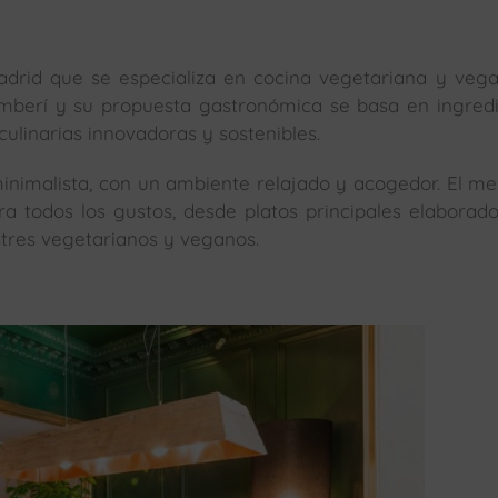
rid que se especializa en cocina vegetariana y vega
amberí y su propuesta gastronómica se basa en ingred
culinarias innovadoras y sostenibles.
inimalista, con un ambiente relajado y acogedor. El m
 todos los gustos, desde platos principales elaborad
stres vegetarianos y veganos.