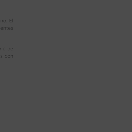
na. El
ientes
enú de
os con