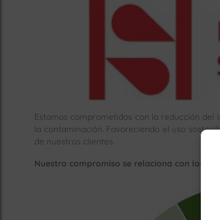
Estamos comprometidos con la reducción del i
la contaminación. Favoreciendo el uso sostenib
de nuestros clientes.
Nuestro compromiso se relaciona con los sigu