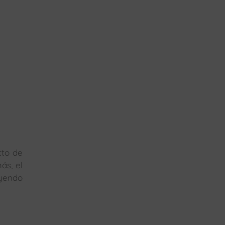
tto de
ás, el
uyendo