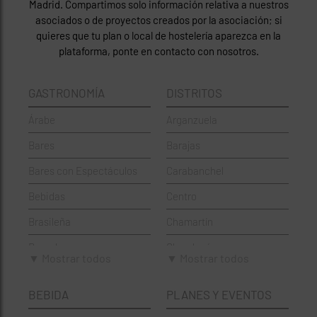
Madrid. Compartimos solo información relativa a nuestros
asociados o de proyectos creados por la asociación; si
quieres que tu plan o local de hostelería aparezca en la
plataforma, ponte en contacto con nosotros.
GASTRONOMÍA
DISTRITOS
Árabe
Arganzuela
Bares
Barajas
Bares con Espectáculos
Carabanchel
Bebidas
Centro
Brasileña
Chamartín
Brunch
Chamberí
▼ Mostrar todos
▼ Mostrar todos
Cafeterías
Ciudad Lineal
BEBIDA
PLANES Y EVENTOS
Cervecerías
Fuencarral-El Pardo