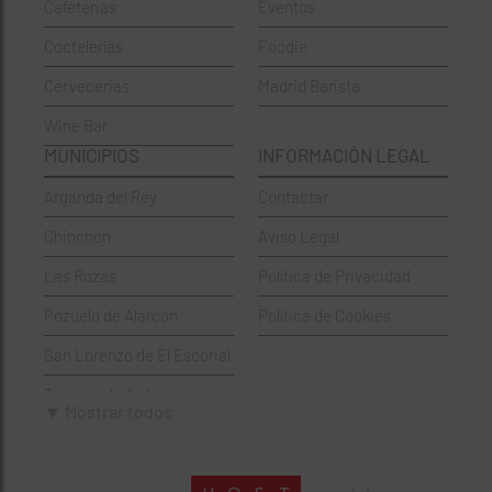
Cafeterias
Eventos
Chinos
Hortaleza
Coctelerías
Foodie
Coctelerías
La Latina
Cervecerias
Madrid Barista
Española
Moncloa-Aravaca
Wine Bar
Francesa
Moratalaz
MUNICIPIOS
INFORMACIÓN LEGAL
Griegos
Puente de Vallecas
Arganda del Rey
Contactar
Hamburgueserías
Retiro
Chinchón
Aviso Legal
Italianos
Salamanca
Las Rozas
Política de Privacidad
Mexicanos
San Blas-Canillejas
Pozuelo de Alarcón
Política de Cookies
Pastelerías
Tetuán
San Lorenzo de El Escorial
Peruano
Usera
Torrejón de Ardoz
Pizzerías
Vicálvaro
▼ Mostrar todos
Villaviciosa de Odón
Sushi
Villa de Vallecas
Wine Bar
Villaverde