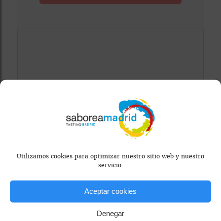
Mapa bloqueado por configuración de
privacidad
Para ver el mapa, por favor acepta las
Utilizamos cookies para optimizar nuestro sitio web y nuestro
servicio.
cookies de marketing
en el banner de
consentimiento.
Aceptar cookies
Denegar