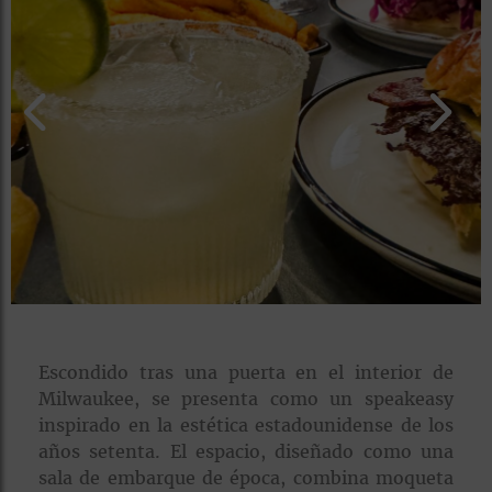
rías
s
to
a
rías
ías
ías
nos
a
Escondido tras una puerta en el interior de
Milwaukee, se presenta como un speakeasy
a
inspirado en la estética estadounidense de los
años setenta. El espacio, diseñado como una
sala de embarque de época, combina moqueta