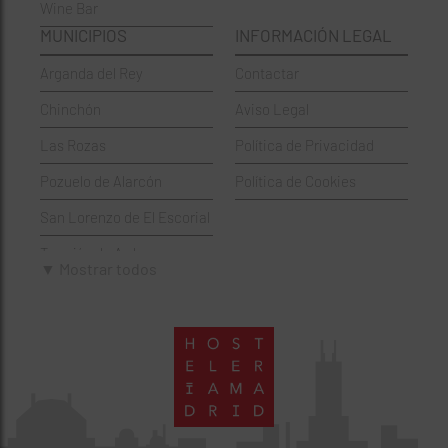
Wine Bar
Francesa
Moratalaz
MUNICIPIOS
INFORMACIÓN LEGAL
Griegos
Puente de Vallecas
Arganda del Rey
Contactar
Hamburgueserías
Retiro
Chinchón
Aviso Legal
Italianos
Salamanca
Las Rozas
Política de Privacidad
Mexicanos
San Blas-Canillejas
Pozuelo de Alarcón
Política de Cookies
Pastelerías
Tetuán
San Lorenzo de El Escorial
Peruano
Usera
Torrejón de Ardoz
Pizzerías
Vicálvaro
▼ Mostrar todos
Villaviciosa de Odón
Sushi
Villa de Vallecas
Wine Bar
Villaverde