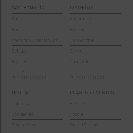
GASTRONOMÍA
DISTRITOS
Árabe
Arganzuela
Bares
Barajas
Bares con Espectáculos
Carabanchel
Bebidas
Centro
Brasileña
Chamartín
Brunch
Chamberí
▼ Mostrar todos
▼ Mostrar todos
Cafeterías
Ciudad Lineal
BEBIDA
PLANES Y EVENTOS
Cervecerías
Fuencarral-El Pardo
Cafeterias
Eventos
Chinos
Hortaleza
Coctelerías
Foodie
Coctelerías
La Latina
Cervecerias
Madrid Barista
Española
Moncloa-Aravaca