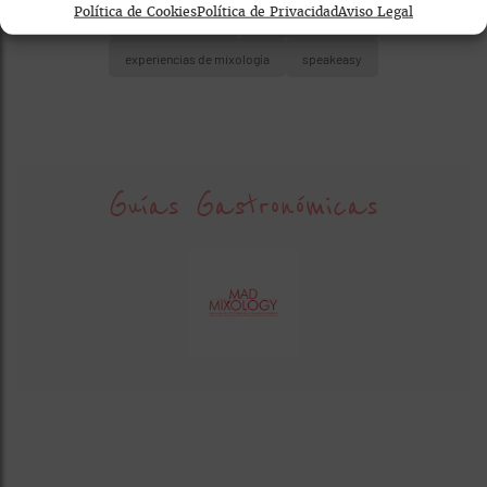
Política de Cookies
Política de Privacidad
Aviso Legal
bares de cócteles
coctelería premium
experiencias de mixología
speakeasy
Guías Gastronómicas