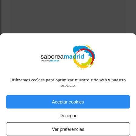
Mapa bloqueado por configuración de
privacidad
Para ver el mapa, por favor acepta las
cookies de marketing
en el banner de
consentimiento.
Utilizamos cookies para optimizar nuestro sitio web y nuestro
servicio.
Aceptar cookies
Denegar
Ver preferencias