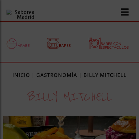
BARES CON
ÁRABE
BARES
ESPECTÁCULOS
nomía
INICIO
|
GASTRONOMÍA
|
BILLY MITCHELL
omía
BILLY MITCHELL
os
ueserías
as
pios
s