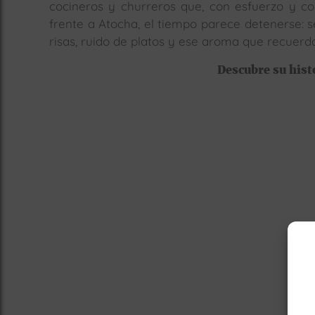
cocineros y churreros que, con esfuerzo y con
frente a Atocha, el tiempo parece detenerse: s
risas, ruido de platos y ese aroma que recuerda
Descubre su histo