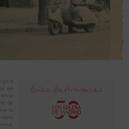
legó a
Guías Gastronómicas
jo en
eterna
uno de
ene la
 ritmo
reros,