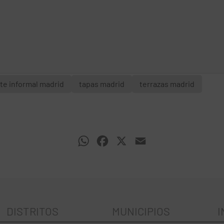
te informal madrid
tapas madrid
terrazas madrid
WhatsApp
Facebook
X
Email
DISTRITOS
MUNICIPIOS
I