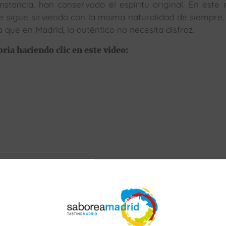
stancia, han conservado el espíritu original. En este 
e sigue sirviendo con la misma naturalidad de siempre,
 que en Madrid, lo auténtico no necesita disfraz.
ria haciendo clic en este video: