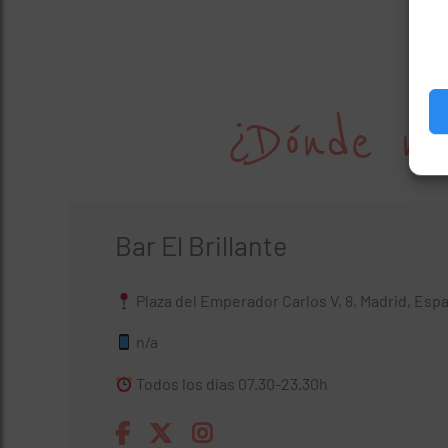
¿Dónde no
Bar El Brillante
Plaza del Emperador Carlos V, 8, Madrid, Esp
n/a
Todos los días 07.30-23.30h