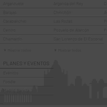
Arganzuela
Arganda del Rey
C
Barajas
Chinchón
A
Carabanchel
Las Rozas
P
Centro
Pozuelo de Alarcón
P
Chamartín
San Lorenzo de El Escorial
Chamberí
Torrejón de Ardoz
▼ Mostrar todos
▼ Mostrar todos
Ciudad Lineal
Villaviciosa de Odón
PLANES Y EVENTOS
Fuencarral-El Pardo
Eventos
Hortaleza
Foodie
La Latina
Madrid Barista
Moncloa-Aravaca
Moratalaz