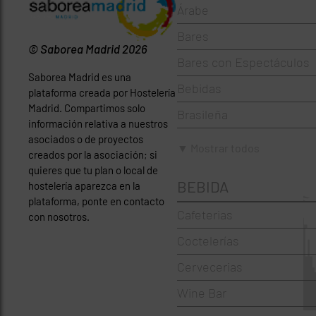
Árabe
Bares
© Saborea Madrid 2026
Bares con Espectáculos
Saborea Madrid es una
Bebidas
plataforma creada por Hostelería
Madrid. Compartimos solo
Brasileña
información relativa a nuestros
asociados o de proyectos
Brunch
▼ Mostrar todos
creados por la asociación; si
Cafeterías
quieres que tu plan o local de
BEBIDA
hostelería aparezca en la
Cervecerías
plataforma, ponte en contacto
Cafeterias
con nosotros.
Chinos
Coctelerías
Coctelerías
Cervecerias
Española
Wine Bar
Francesa