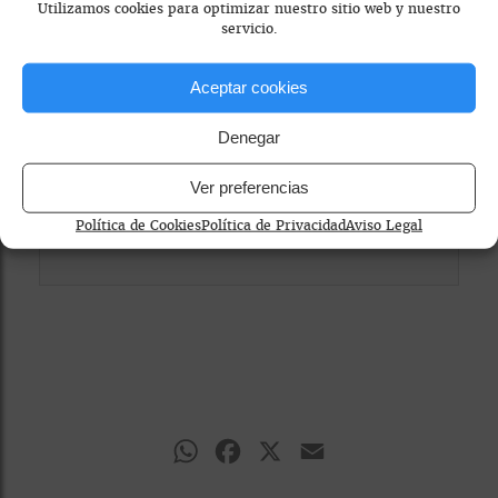
Utilizamos cookies para optimizar nuestro sitio web y nuestro
Para ver el mapa, por favor acepta las
servicio.
cookies de marketing
en el banner de
consentimiento.
Aceptar cookies
Denegar
Ver preferencias
Política de Cookies
Política de Privacidad
Aviso Legal
WhatsApp
Facebook
X
Email