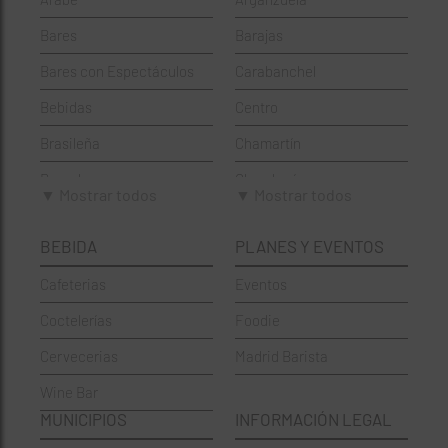
Bares
Barajas
Bares con Espectáculos
Carabanchel
Bebidas
Centro
Brasileña
Chamartín
Brunch
Chamberí
▼ Mostrar todos
▼ Mostrar todos
Cafeterías
Ciudad Lineal
BEBIDA
PLANES Y EVENTOS
Cervecerías
Fuencarral-El Pardo
Cafeterias
Eventos
Chinos
Hortaleza
Coctelerías
Foodie
Coctelerías
La Latina
Cervecerias
Madrid Barista
Española
Moncloa-Aravaca
Wine Bar
Francesa
Moratalaz
MUNICIPIOS
INFORMACIÓN LEGAL
Griegos
Puente de Vallecas