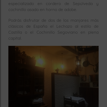
especializado en cordero de Sepúlveda y
rías
cochinillo asado en horno de adobe.
s
to
Podrás disfrutar de dos de los manjares más
a
clásicos de España el Lechazo al estilo de
rías
Castilla o el Cochinillo Segoviano en plena
capital.
ías
ías
nos
a
a