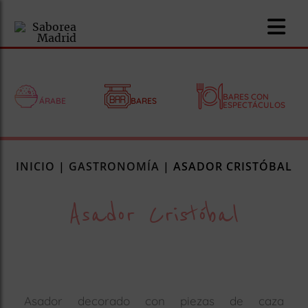
BARES CON
ÁRABE
BARES
ESPECTÁCULOS
nomía
INICIO
|
GASTRONOMÍA
|
ASADOR CRISTÓBAL
omía
Asador Cristóbal
os
ueserías
as
pios
Asador decorado con piezas de caza
s