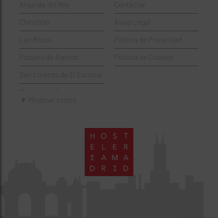
Arganda del Rey
Contactar
Hamburgueserías
Retiro
Chinchón
Aviso Legal
Italianos
Salamanca
Las Rozas
Política de Privacidad
Mexicanos
San Blas-Canillejas
Pozuelo de Alarcón
Política de Cookies
Pastelerías
Tetuán
San Lorenzo de El Escorial
Peruano
Usera
Torrejón de Ardoz
Pizzerías
Vicálvaro
▼ Mostrar todos
Villaviciosa de Odón
Sushi
Villa de Vallecas
Wine Bar
Villaverde