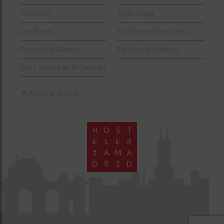
Hamburgueserías
Retiro
Chinchón
Aviso Legal
Italianos
Salamanca
Las Rozas
Política de Privacidad
Mexicanos
San Blas-Canillejas
Pozuelo de Alarcón
Política de Cookies
Pastelerías
Tetuán
San Lorenzo de El Escorial
Peruano
Usera
Torrejón de Ardoz
Pizzerías
Vicálvaro
▼ Mostrar todos
Villaviciosa de Odón
Sushi
Villa de Vallecas
Wine Bar
Villaverde