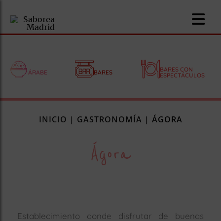
BARES CON
ÁRABE
BARES
ESPECTÁCULOS
nomía
INICIO
|
GASTRONOMÍA
|
ÁGORA
omía
Ágora
os
ueserías
as
pios
Establecimiento donde disfrutar de buenas
s