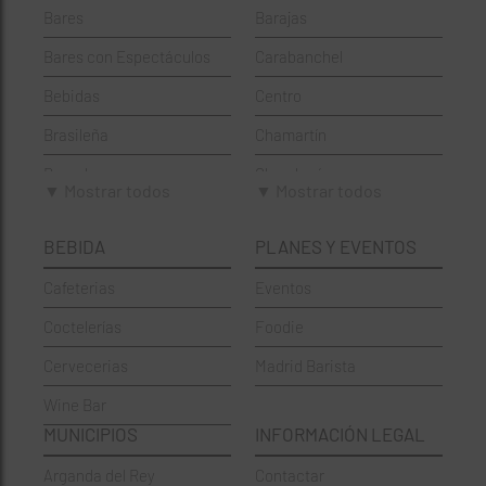
Bares
Barajas
Bares con Espectáculos
Carabanchel
Bebidas
Centro
Brasileña
Chamartín
Brunch
Chamberí
▼ Mostrar todos
▼ Mostrar todos
Cafeterías
Ciudad Lineal
BEBIDA
PLANES Y EVENTOS
Cervecerías
Fuencarral-El Pardo
Cafeterias
Eventos
Chinos
Hortaleza
Coctelerías
Foodie
Coctelerías
La Latina
Cervecerias
Madrid Barista
Española
Moncloa-Aravaca
Wine Bar
Francesa
Moratalaz
MUNICIPIOS
INFORMACIÓN LEGAL
Griegos
Puente de Vallecas
Arganda del Rey
Contactar