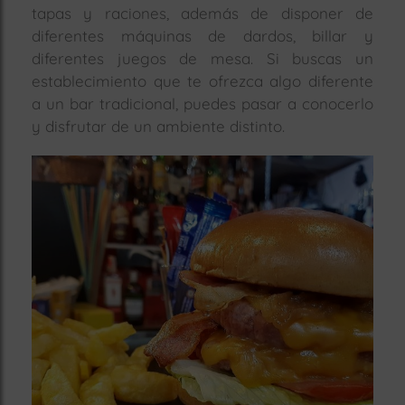
tapas y raciones, además de disponer de
rías
diferentes máquinas de dardos, billar y
s
diferentes juegos de mesa. Si buscas un
to
establecimiento que te ofrezca algo diferente
a
a un bar tradicional, puedes pasar a conocerlo
rías
y disfrutar de un ambiente distinto.
ías
ías
nos
a
a