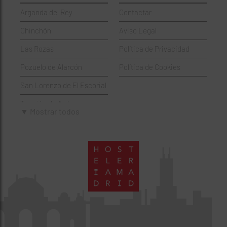
Arganda del Rey
Contactar
Hamburgueserías
Retiro
Chinchón
Aviso Legal
Italianos
Salamanca
Las Rozas
Política de Privacidad
Mexicanos
San Blas-Canillejas
Pozuelo de Alarcón
Política de Cookies
Pastelerías
Tetuán
San Lorenzo de El Escorial
Peruano
Usera
Torrejón de Ardoz
Pizzerías
Vicálvaro
▼ Mostrar todos
Villaviciosa de Odón
Sushi
Villa de Vallecas
Wine Bar
Villaverde