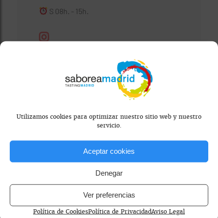
S 08h. - 15h.
Visitar Web
Utilizamos cookies para optimizar nuestro sitio web y nuestro
servicio.
Aceptar cookies
Denegar
Ver preferencias
Mapa bloqueado por configuración de
Política de Cookies
Política de Privacidad
Aviso Legal