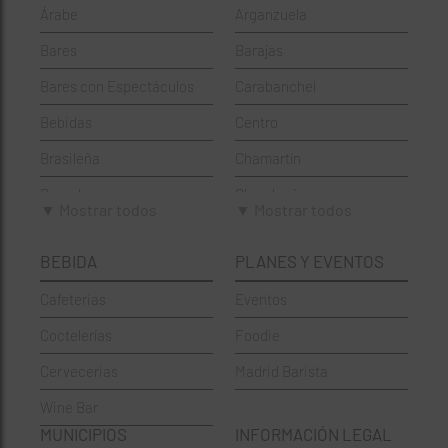
Árabe
Arganzuela
Bares
Barajas
Bares con Espectáculos
Carabanchel
Bebidas
Centro
Brasileña
Chamartín
Brunch
Chamberí
▼ Mostrar todos
▼ Mostrar todos
Cafeterías
Ciudad Lineal
BEBIDA
PLANES Y EVENTOS
Cervecerías
Fuencarral-El Pardo
Cafeterias
Eventos
Chinos
Hortaleza
Coctelerías
Foodie
Coctelerías
La Latina
Cervecerias
Madrid Barista
Española
Moncloa-Aravaca
Wine Bar
Francesa
Moratalaz
MUNICIPIOS
INFORMACIÓN LEGAL
Griegos
Puente de Vallecas