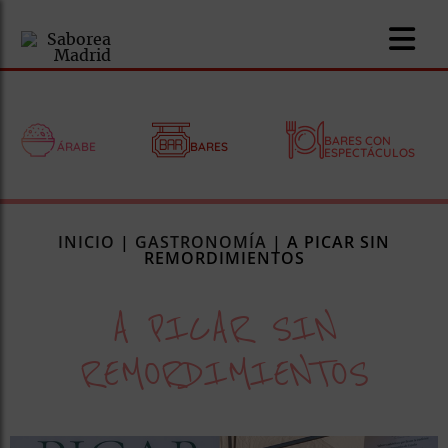
BARES CON
ÁRABE
BARES
ESPECTÁCULOS
nomía
INICIO
|
GASTRONOMÍA
|
A PICAR SIN
omía
REMORDIMIENTOS
A PICAR SIN
os
ueserías
REMORDIMIENTOS
as
pios
s