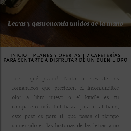
rías
s
Letras y gastronomía unidos de la mano
to
a
rías
ías
INICIO
|
PLANES Y OFERTAS
|
7 CAFETERÍAS
ías
PARA SENTARTE A DISFRUTAR DE UN BUEN LIBRO
nos
Leer, ¡qué placer! Tanto si eres de los
a
románticos que prefieren el inconfundible
olor a libro nuevo o el kindle es tu
compañero más fiel hasta para ir al baño,
a
este post es para ti, que pasas el tiempo
sumergido en las historias de las letras y no