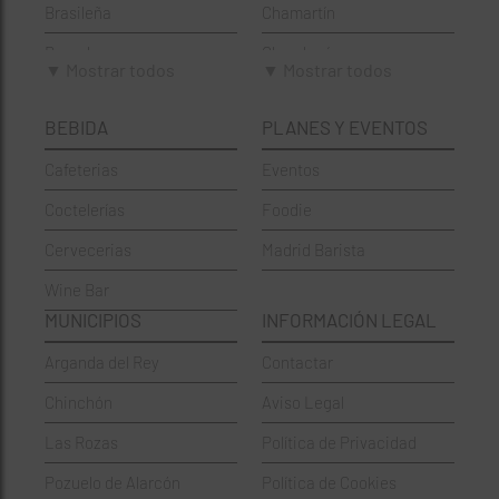
Brasileña
Chamartín
Brunch
Chamberí
▼ Mostrar todos
▼ Mostrar todos
Cafeterías
Ciudad Lineal
BEBIDA
PLANES Y EVENTOS
Cervecerías
Fuencarral-El Pardo
Cafeterias
Eventos
Chinos
Hortaleza
Coctelerías
Foodie
Coctelerías
La Latina
Cervecerias
Madrid Barista
Española
Moncloa-Aravaca
Wine Bar
Francesa
Moratalaz
MUNICIPIOS
INFORMACIÓN LEGAL
Griegos
Puente de Vallecas
Arganda del Rey
Contactar
Hamburgueserías
Retiro
Chinchón
Aviso Legal
Italianos
Salamanca
Las Rozas
Política de Privacidad
Mexicanos
San Blas-Canillejas
Pozuelo de Alarcón
Política de Cookies
Pastelerías
Tetuán