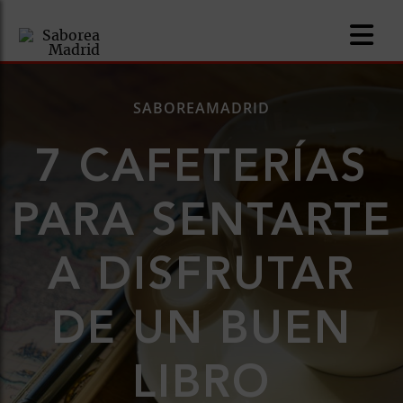
SABOREAMADRID
7 CAFETERÍAS
nomía
PARA SENTARTE
omía
A DISFRUTAR
os
ueserías
DE UN BUEN
as
LIBRO
pios
s